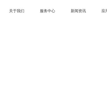
关于我们
服务中心
新闻资讯
应
关于我们
服务中心
新闻资讯
应
新闻资讯
南海长进塑料制罐有限公司 (www.cjslzg.com),创建于2
产IBC吨桶、IBC集装桶、塑料包装罐、塑料桶、化工桶
为客户量身订做产品服务
我们产品从推出市场以来均得到了客户的好评